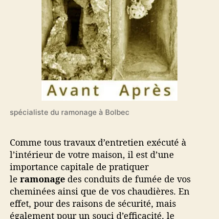
E
l
D
e
U
R
A
M
O
N
A
G
E
spécialiste du ramonage à Bolbec
A
B
Comme tous travaux d’entretien exécuté à
O
l’intérieur de votre maison, il est d’une
L
B
importance capitale de pratiquer
E
le
ramonage
des conduits de fumée de vos
C
cheminées ainsi que de vos chaudières. En
–
effet, pour des raisons de sécurité, mais
0
également pour un souci d’efficacité, le
6