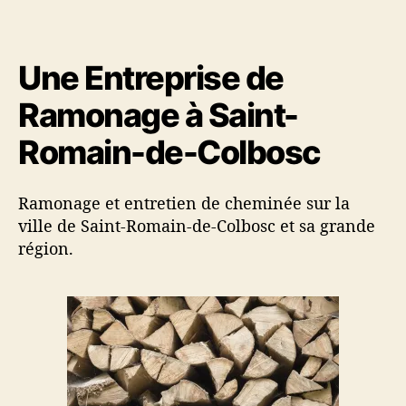
t
t
e
e
u
d
Une Entreprise de
r
e
d
l
Ramonage à Saint-
e
’
l
a
Romain-de-Colbosc
’
r
a
t
r
i
Ramonage et entretien de cheminée sur la
t
c
ville de Saint-Romain-de-Colbosc et sa grande
i
l
région.
c
e
l
e