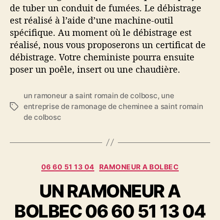
de tuber un conduit de fumées. Le débistrage
est réalisé à l’aide d’une machine-outil
spécifique. Au moment où le débistrage est
réalisé, nous vous proposerons un certificat de
débistrage. Votre cheministe pourra ensuite
poser un poêle, insert ou une chaudière.
un ramoneur a saint romain de colbosc
,
une
entreprise de ramonage de cheminee a saint romain
É
de colbosc
t
i
q
u
e
C
06 60 51 13 04
RAMONEUR A BOLBEC
t
a
t
UN RAMONEUR A
t
e
é
s
BOLBEC 06 60 51 13 04
g
o