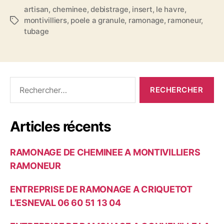
artisan
,
cheminee
,
debistrage
,
insert
,
le havre
,
montivilliers
,
poele a granule
,
ramonage
,
ramoneur
,
É
tubage
t
i
q
u
e
R
t
e
t
c
e
h
s
Articles récents
e
r
c
RAMONAGE DE CHEMINEE A MONTIVILLIERS
h
e
RAMONEUR
r
ENTREPRISE DE RAMONAGE A CRIQUETOT
:
L’ESNEVAL 06 60 51 13 04