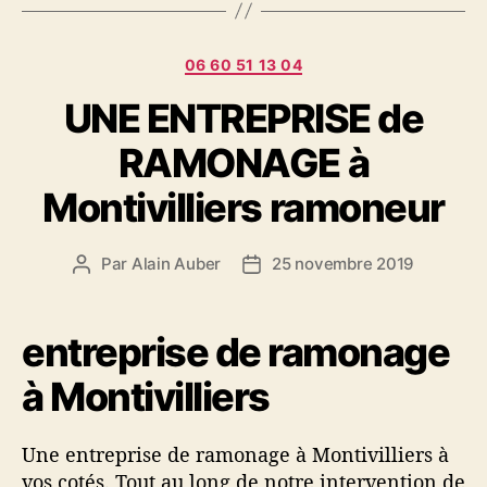
u
e
C
t
06 60 51 13 04
a
t
UNE ENTREPRISE de
t
e
é
s
RAMONAGE à
g
o
Montivilliers ramoneur
r
i
e
Par
Alain Auber
25 novembre 2019
A
D
s
u
a
t
t
e
e
entreprise de ramonage
u
d
à Montivilliers
r
e
d
l
e
’
Une entreprise de ramonage à Montivilliers à
l
a
vos cotés. Tout au long de notre intervention de
’
r