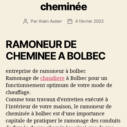
cheminée
r
i
e
Par
Alain Auber
4 février 2022
A
D
s
u
a
t
t
e
e
RAMONEUR DE
u
d
CHEMINEE A BOLBEC
r
e
d
l
e
’
entreprise de ramoneur à bolbec
l
a
Ramonage de
chaudiere
à Bolbec pour un
’
r
a
t
fonctionnement optimum de votre mode de
r
i
chauffage.
t
c
Comme tous travaux d’entretien exécuté à
i
l
l’intérieur de votre maison, le ramoneur de
c
e
cheminée à bolbec est d’une importance
l
capitale de pratiquer le ramonage des conduits
e