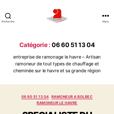
Recherche
Menu
U
N
E
E
Catégorie :
06 60 51 13 04
N
T
entreprise de ramonage le havre – Artisan
R
ramoneur de tout types de chauffage et
E
P
cheminée sur le havre et sa grande région
R
I
S
E
C
06 60 51 13 04
RAMONEUR A BOLBEC
D
a
RAMONEUR LE HAVRE
E
t
R
é