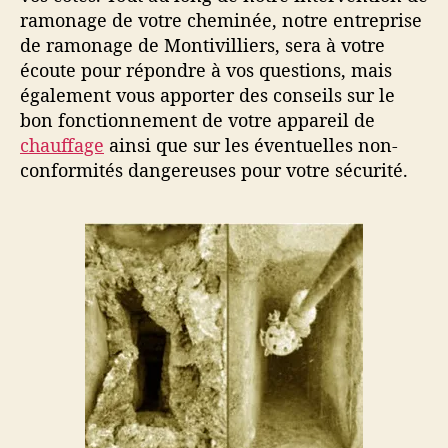
a
t
ramonage de votre cheminée, notre entreprise
r
i
de ramonage de Montivilliers, sera à votre
t
c
écoute pour répondre à vos questions, mais
i
l
également vous apporter des conseils sur le
c
e
bon fonctionnement de votre appareil de
l
chauffage
ainsi que sur les éventuelles non-
e
conformités dangereuses pour votre sécurité.