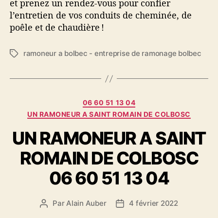
et prenez un rendez-vous pour confier
l’entretien de vos conduits de cheminée, de
poêle et de chaudière !
ramoneur a bolbec - entreprise de ramonage bolbec
É
t
i
q
u
C
06 60 51 13 04
e
a
UN RAMONEUR A SAINT ROMAIN DE COLBOSC
t
t
t
UN RAMONEUR A SAINT
é
e
g
s
ROMAIN DE COLBOSC
o
r
06 60 51 13 04
i
e
s
Par
Alain Auber
4 février 2022
A
D
u
a