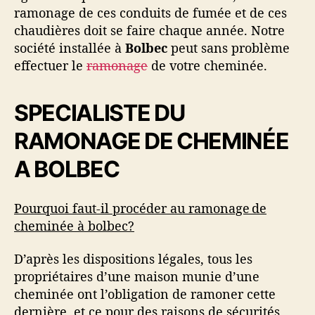
ramonage de ces conduits de fumée et de ces
6
chaudières doit se faire chaque année. Notre
0
société installée à
Bolbec
peut sans problème
5
1
effectuer le
ramonage
de votre cheminée.
1
3
SPECIALISTE DU
0
4
RAMONAGE DE CHEMINÉE
A BOLBEC
Pourquoi faut-il procéder au ramonage de
cheminée à bolbec?
D’après les dispositions légales, tous les
propriétaires d’une maison munie d’une
cheminée ont l’obligation de ramoner cette
dernière, et ce pour des raisons de sécurités