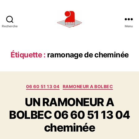
Recherche
Menu
U
N
E
E
Étiquette :
ramonage de cheminée
N
T
R
E
C
P
06 60 51 13 04
RAMONEUR A BOLBEC
a
R
UN RAMONEUR A
t
I
é
S
BOLBEC 06 60 51 13 04
g
E
o
D
cheminée
r
E
i
R