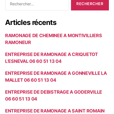
e
t
c
e
h
s
Articles récents
e
r
c
RAMONAGE DE CHEMINEE A MONTIVILLIERS
h
e
RAMONEUR
r
ENTREPRISE DE RAMONAGE A CRIQUETOT
:
L’ESNEVAL 06 60 51 13 04
ENTREPRISE DE RAMONAGE A GONNEVILLE LA
MALLET 06 60 51 13 04
ENTREPRISE DE DEBISTRAGE A GODERVILLE
06 60 51 13 04
ENTREPRISE DE RAMONAGE A SAINT ROMAIN