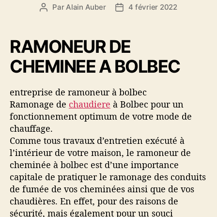
e
A
Par
Alain Auber
4 février 2022
A
D
s
M
u
a
O
t
t
N
e
e
RAMONEUR DE
A
u
d
G
CHEMINEE A BOLBEC
r
e
E
d
l
L
e
’
E
entreprise de ramoneur à bolbec
l
a
H
Ramonage de
chaudiere
à Bolbec pour un
’
r
A
a
t
fonctionnement optimum de votre mode de
V
r
i
chauffage.
R
t
c
Comme tous travaux d’entretien exécuté à
E
i
l
l’intérieur de votre maison, le ramoneur de
c
e
cheminée à bolbec est d’une importance
l
capitale de pratiquer le ramonage des conduits
e
de fumée de vos cheminées ainsi que de vos
chaudières. En effet, pour des raisons de
sécurité, mais également pour un souci