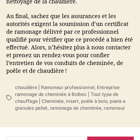
nettoyage de la chaudière.
Au final, sachez que les assurances et les
autorités exigent la soumission d’un certificat
de ramonage délivré par ce professionnel
qualifié pour vérifier que ce procédé a bien été
effectué. Alors, n’hésitez plus à nous contacter
et prenez un rendez-vous pour confier
l’entretien de vos conduits de cheminée, de
poêle et de chaudière !
chaudière | Ramoneur professionnel
,
Entreprise
ramonage de cheminée à Bolbec | Tout type de
É
chauffage | Cheminée
,
insert
,
poêle à bois
,
poele a
t
granules pellet
,
ramonage de cheminée
,
ramoneur
i
q
u
e
R
t