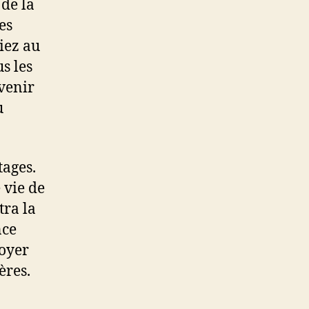
 de la
es
iez au
s les
venir
u
tages.
 vie de
tra la
nce
toyer
ères.