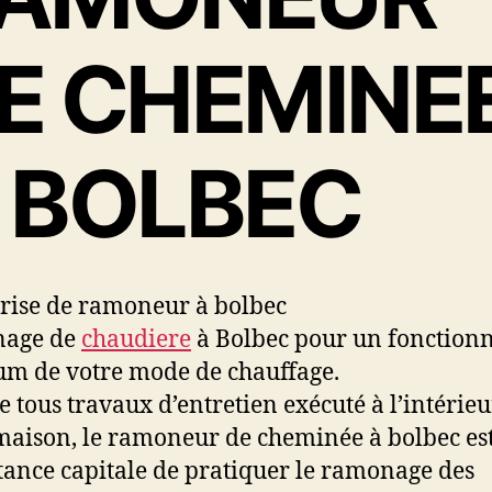
d
l
e
’
E CHEMINE
l
a
’
r
a
t
r
i
 BOLBEC
t
c
i
l
c
e
l
e
rise de ramoneur à bolbec
age de
chaudiere
à Bolbec pour un fonctio
m de votre mode de chauffage.
tous travaux d’entretien exécuté à l’intérieu
maison, le ramoneur de cheminée à bolbec es
ance capitale de pratiquer le ramonage des