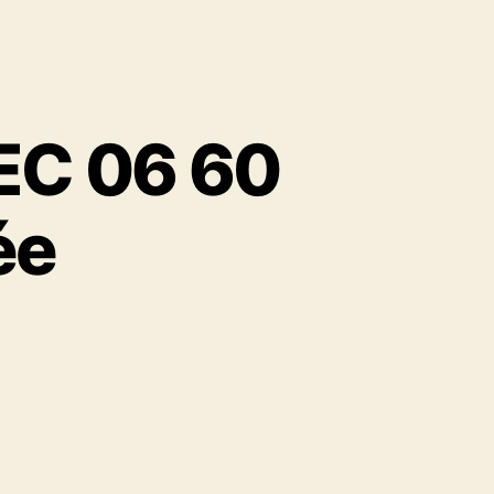
C 06 60
ée