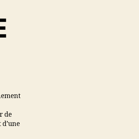
E
nnement
r de
t d’une