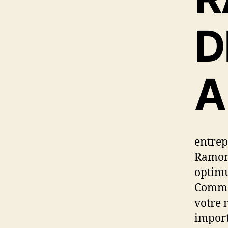
D
A
entrep
Ramon
optimu
Comme 
votre 
import