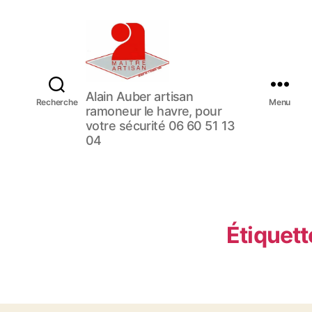
U
Alain Auber artisan
Recherche
N
Menu
ramoneur le havre, pour
E
votre sécurité 06 60 51 13
E
04
N
T
R
E
P
R
Étiquett
I
S
E
D
E