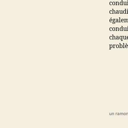
condui
chaudi
égalem
condui
chaque
problè
un ramon