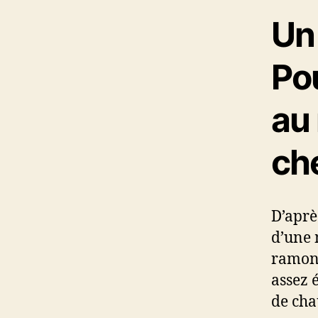
Un
Pou
au
ch
D’après
d’une 
ramone
assez 
de chau