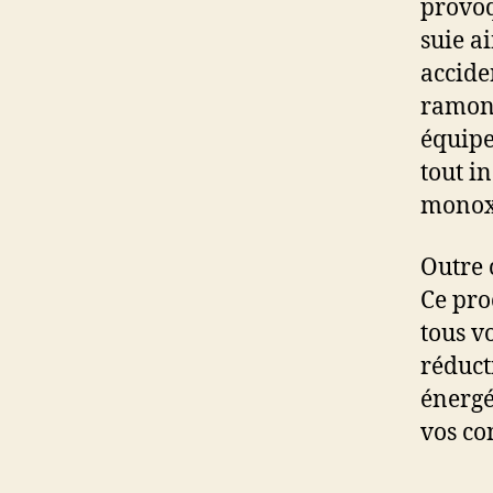
provoq
suie a
accide
ramona
équipe
tout i
monox
Outre 
Ce pro
tous v
réduct
énergé
vos co