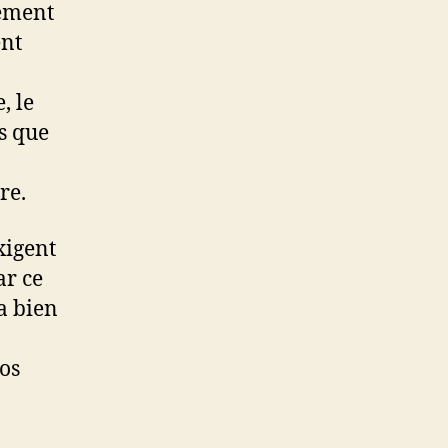
tement
ent
, le
s que
re.
xigent
ar ce
a bien
os