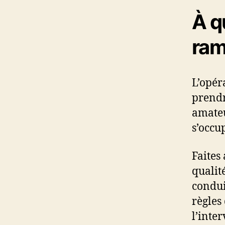
À q
ram
L’opér
prendre
amateu
s’occu
Faites
qualit
condui
règles 
l’inte