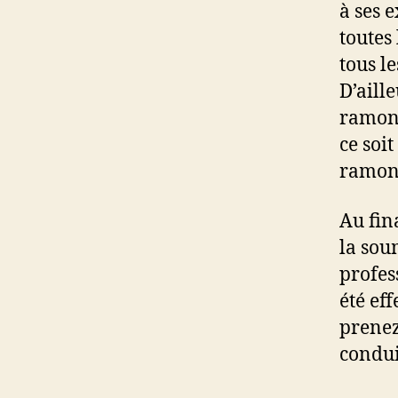
à ses 
toutes
tous l
D’aill
ramone
ce soi
ramona
Au fin
la sou
profes
été eff
prenez
condui