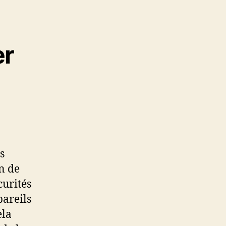
er
s
n de
curités
pareils
ela