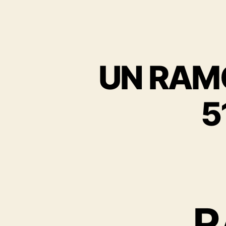
R
A
M
O
N
A
UN RAM
G
E
L
5
E
H
A
V
R
E
R