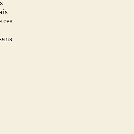
s
ais
e ces
 sans