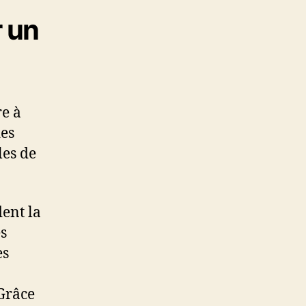
r un
re à
des
les de
dent la
es
es
Grâce