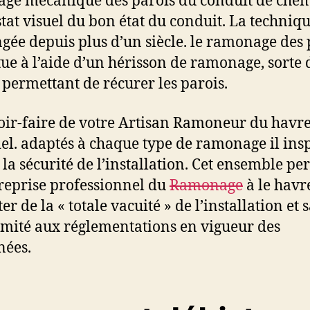
age mécanique des parois du conduit de che
stat visuel du bon état du conduit. La techniqu
gée depuis plus d’un siècle. le ramonage des 
ctue à l’aide d’un hérisson de ramonage, sorte 
 permettant de récurer les parois.
oir-faire de votre Artisan Ramoneur du havre 
iel. adaptés à chaque type de ramonage il insp
e la sécurité de l’installation. Cet ensemble pe
reprise professionnel du
Ramonage
à le havr
ter de la « totale vacuité » de l’installation et 
mité aux réglementations en vigueur des
nées.