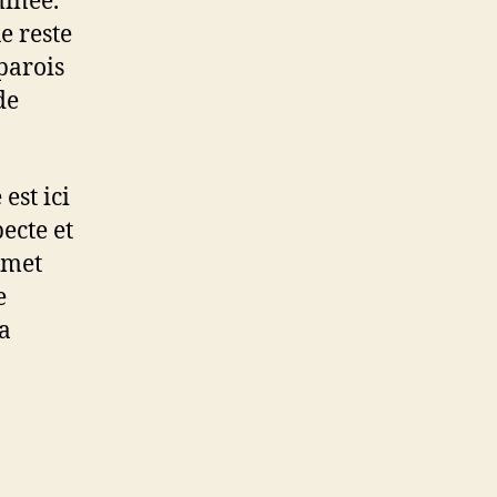
minée.
e reste
parois
de
est ici
ecte et
rmet
e
sa