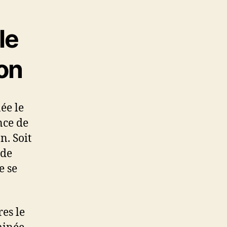
le
ion
ée le
nce de
n. Soit
 de
e se
es le