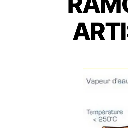
RAMO
R
A
M
ART
O
N
A
G
E
L
E
H
A
V
R
E