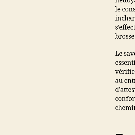
nettoy
le con
inchan
s’effe
brosse
Le sav
essent
vérifi
au ent
d’attes
confor
chemi