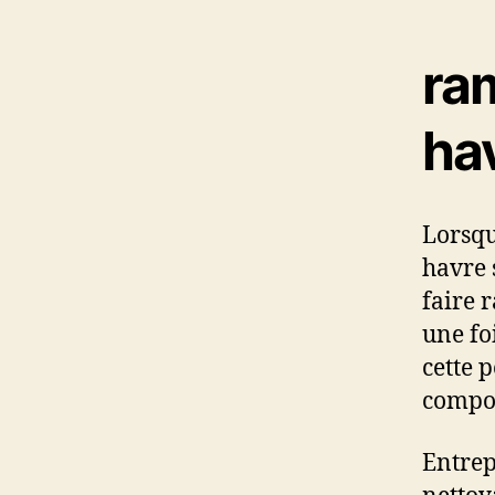
ra
hav
Lorsqu
havre 
faire 
une fo
cette 
compos
Entrep