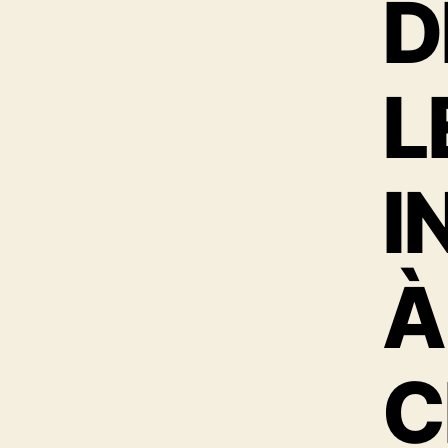
D
L
I
À
C