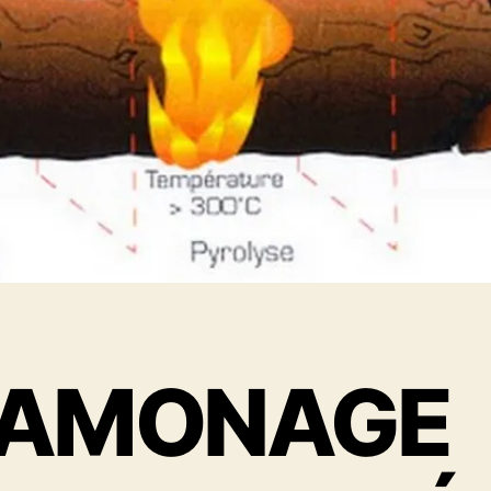
ramonage et debistrage le havre
AMONAGE