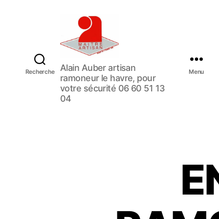
U
Alain Auber artisan
Recherche
N
Menu
ramoneur le havre, pour
E
votre sécurité 06 60 51 13
E
04
N
T
R
E
P
R
E
I
S
E
D
E