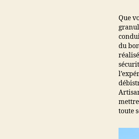
Que vo
granul
condui
du bon
réalis
sécuri
l’expé
débist
Artisa
mettre
toute s