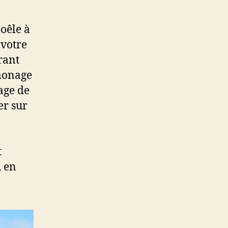
oêle à
votre
rant
amonage
age de
er sur
t
, en