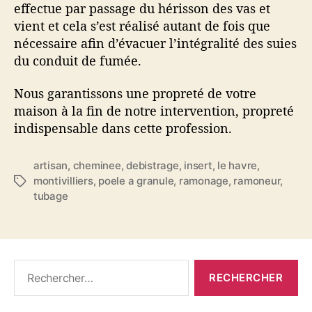
effectue par passage du hérisson des vas et
vient et cela s’est réalisé autant de fois que
nécessaire afin d’évacuer l’intégralité des suies
du conduit de fumée.
Nous garantissons une propreté de votre
maison à la fin de notre intervention, propreté
indispensable dans cette profession.
artisan
,
cheminee
,
debistrage
,
insert
,
le havre
,
montivilliers
,
poele a granule
,
ramonage
,
ramoneur
,
É
tubage
t
i
q
u
e
R
t
e
t
c
e
h