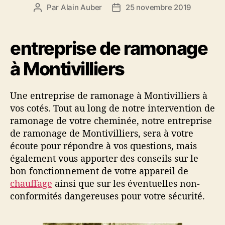
e
A
Par
Alain Auber
25 novembre 2019
A
D
s
M
u
a
O
t
t
N
e
e
entreprise de ramonage
A
u
d
G
à Montivilliers
r
e
E
d
l
L
e
’
E
Une entreprise de ramonage à Montivilliers à
l
a
H
vos cotés. Tout au long de notre intervention de
’
r
A
a
t
ramonage de votre cheminée, notre entreprise
V
r
i
de ramonage de Montivilliers, sera à votre
R
t
c
écoute pour répondre à vos questions, mais
E
i
l
également vous apporter des conseils sur le
c
e
bon fonctionnement de votre appareil de
l
chauffage
ainsi que sur les éventuelles non-
e
conformités dangereuses pour votre sécurité.