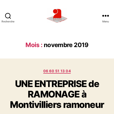
Recherche
Menu
U
N
E
E
Mois :
novembre 2019
N
T
R
E
C
P
06 60 51 13 04
a
R
UNE ENTREPRISE de
t
I
é
S
RAMONAGE à
g
E
o
D
Montivilliers ramoneur
r
E
i
R