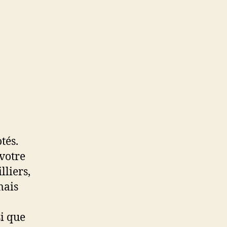
tés.
votre
liers,
mais
i que