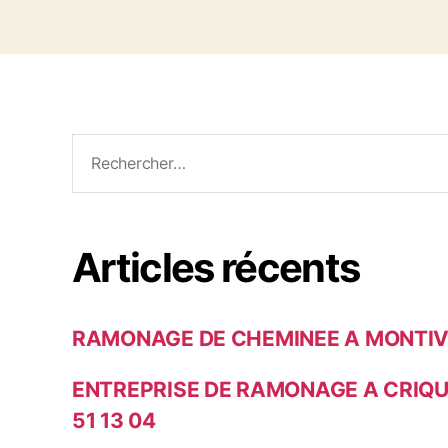
i
q
u
e
t
t
R
e
e
s
c
h
e
Articles récents
r
c
h
RAMONAGE DE CHEMINEE A MONTIV
e
r
ENTREPRISE DE RAMONAGE A CRIQU
51 13 04
: