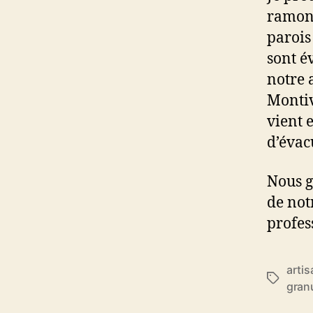
ramone
parois
sont é
notre 
Montiv
vient e
d’évac
Nous g
de not
profes
artis
É
gran
t