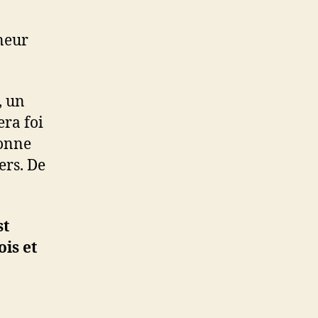
neur
, un
era foi
bonne
ers. De
st
ois et