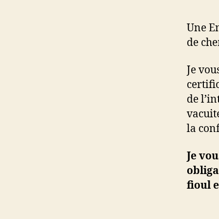
Une En
de che
Je vou
certifi
de l’i
vacuit
la con
Je vou
obliga
fioul 