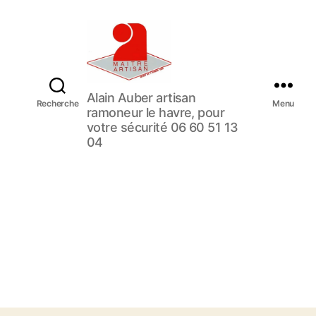
U
Alain Auber artisan
Recherche
N
Menu
ramoneur le havre, pour
E
votre sécurité 06 60 51 13
E
04
N
T
R
E
P
R
I
S
E
D
E