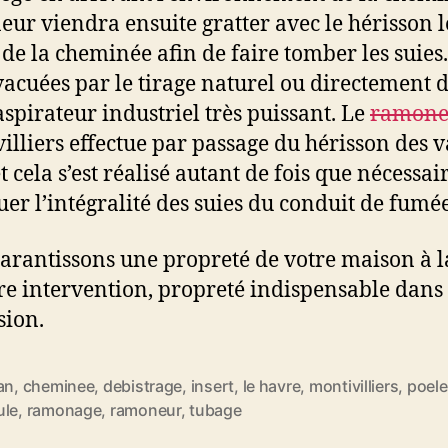
ur viendra ensuite gratter avec le hérisson l
 de la cheminée afin de faire tomber les suies.
vacuées par le tirage naturel ou directement 
aspirateur industriel très puissant. Le
ramone
illiers effectue par passage du hérisson des v
t cela s’est réalisé autant de fois que nécessai
uer l’intégralité des suies du conduit de fumée
arantissons une propreté de votre maison à l
re intervention, propreté indispensable dans 
sion.
an
,
cheminee
,
debistrage
,
insert
,
le havre
,
montivilliers
,
poele
ule
,
ramonage
,
ramoneur
,
tubage