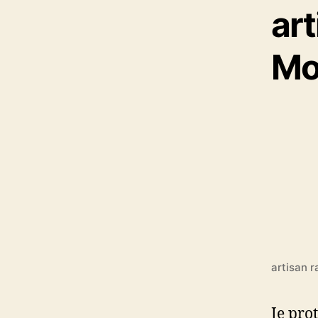
ar
Mo
artisan r
Je pro