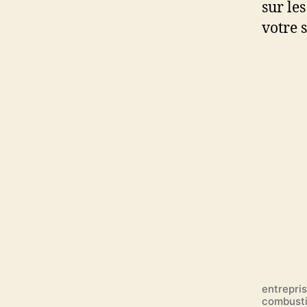
sur le
votre s
entrepri
combusti