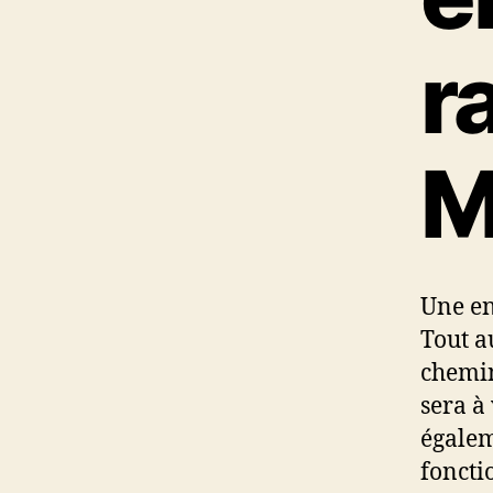
r
M
Une en
Tout a
chemin
sera à
égalem
foncti