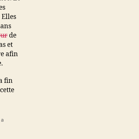
es
 Elles
dans
ur
de
as et
re afin
.
a fin
cette
 a