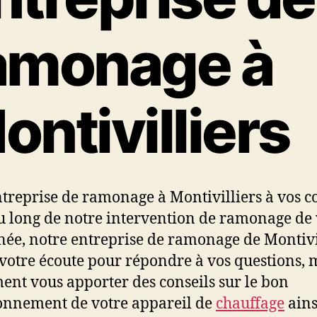
d
l
e
’
amonage à
l
a
’
r
a
t
r
i
ontivilliers
t
c
i
l
c
e
l
e
treprise de ramonage à Montivilliers à vos co
u long de notre intervention de ramonage de 
ée, notre entreprise de ramonage de Montivil
 votre écoute pour répondre à vos questions, 
ent vous apporter des conseils sur le bon
onnement de votre appareil de
chauffage
ains