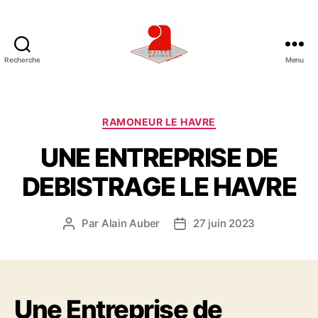
Recherche
Menu
U
N
E
E
C
RAMONEUR LE HAVRE
N
a
UNE ENTREPRISE DE
T
t
R
é
DEBISTRAGE LE HAVRE
E
g
P
o
R
r
Par
Alain Auber
27 juin 2023
A
D
I
i
u
a
S
e
t
t
E
s
e
e
D
u
d
E
Une Entreprise de
r
e
R
d
l