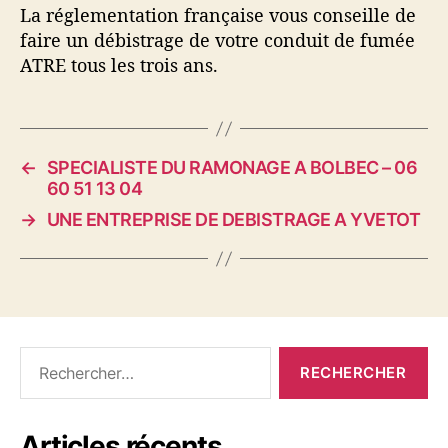
La réglementation française vous conseille de
faire un débistrage de votre conduit de fumée
ATRE tous les trois ans.
←
SPECIALISTE DU RAMONAGE A BOLBEC – 06
60 51 13 04
→
UNE ENTREPRISE DE DEBISTRAGE A YVETOT
R
e
c
h
Articles récents
e