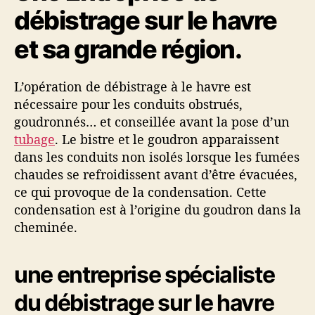
A
débistrage sur le havre
e
’
M
l
a
O
et sa grande région.
’
r
N
a
t
A
r
i
G
L’opération de débistrage à le havre est
t
c
E
nécessaire pour les conduits obstrués,
i
l
L
goudronnés… et conseillée avant la pose d’un
c
e
E
tubage
. Le bistre et le goudron apparaissent
l
H
e
dans les conduits non isolés lorsque les fumées
A
chaudes se refroidissent avant d’être évacuées,
V
R
ce qui provoque de la condensation. Cette
E
condensation est à l’origine du goudron dans la
cheminée.
une entreprise spécialiste
du débistrage sur le havre