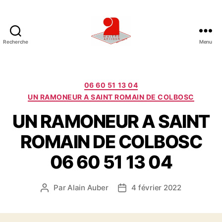
Recherche
Menu
U
N
E
E
C
06 60 51 13 04
N
a
UN RAMONEUR A SAINT ROMAIN DE COLBOSC
T
t
R
UN RAMONEUR A SAINT
é
E
g
ROMAIN DE COLBOSC
P
o
R
r
06 60 51 13 04
I
i
S
e
E
s
Par
Alain Auber
4 février 2022
A
D
D
u
a
E
t
t
R
e
e