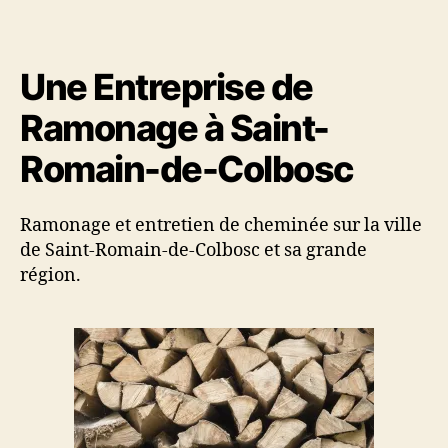
A
u
d
M
r
e
O
d
l
N
Une Entreprise de
e
’
A
l
a
G
Ramonage à Saint-
’
r
E
a
t
Romain-de-Colbosc
L
r
i
E
t
c
H
i
l
Ramonage et entretien de cheminée sur la ville
A
c
e
V
de Saint-Romain-de-Colbosc et sa grande
l
R
région.
e
E