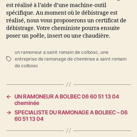
est réalisé à l’aide d’une machine-outil
spécifique. Au moment où le débistrage est
réalisé, nous vous proposerons un certificat de
débistrage. Votre cheministe pourra ensuite
poser un poêle, insert ou une chaudière.
un ramoneur a saint romain de colbosc
,
une
entreprise de ramonage de cheminee a saint romain
É
de colbosc
t
i
q
u
e
←
UN RAMONEUR A BOLBEC 06 60 51 13 04
t
cheminée
t
→
SPECIALISTE DU RAMONAGE A BOLBEC – 06
e
60 51 13 04
s